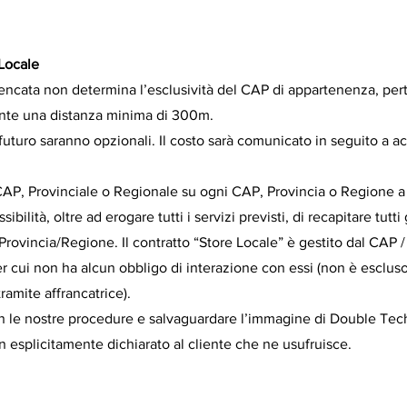
 Locale
ncata non determina l’esclusività del CAP di appartenenza, pert
ente una distanza minima di 300m.
n futuro saranno opzionali. Il costo sarà comunicato in seguito a a
CAP, Provinciale o Regionale su ogni CAP, Provincia o Regione a c
bilità, oltre ad erogare tutti i servizi previsti, di recapitare tutti g
rovincia/Regione. Il contratto “Store Locale” è gestito dal CAP 
cui non ha alcun obbligo di interazione con essi (non è escluso
ramite affrancatrice).
n le nostre procedure e salvaguardare l’immagine di Double Tech, 
n esplicitamente dichiarato al cliente che ne usufruisce.