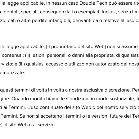
lla legge applicabile, in nessun caso Double Tech può essere rit
incidentali, speciali, consequenziali o esemplari, inclusi, senza li
zo, dati o altre perdite intangibili, derivanti da o relative all'uso o
a legge applicabile, [il proprietario del sito Web] non si assume
i contenuti; (ii) lesioni personali o danni alla proprietà, di qualsias
vizio; e (iii) qualsiasi accesso o utilizzo non autorizzato dei nostri
memorizzate.
e questi termini di volta in volta a nostra esclusiva discrezione. P
gine. Quando modifichiamo le Condizioni in modo sostanziale, 
i ai Termini. L'uso continuato del sito Web o del nostro servizio 
 Termini. Se non si accettano i termini o le versioni future dei Ter
 al sito Web o al servizio.