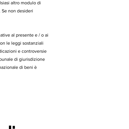
lsiasi altro modulo di
. Se non desideri
lative al presente e / o ai
con le leggi sostanziali
endicazioni e controversie
ibunale di giurisdizione
nazionale di beni è