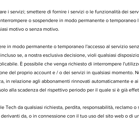
 i servizi; smettere di fornire i servizi o le funzionalità dei serv
amo interrompere o sospendere in modo permanente o temporaneo l'
siasi motivo o senza motivo.
e in modo permanente o temporaneo l'accesso al servizio senz
 incluso se, a nostra esclusiva decisione, violi qualsiasi disposiz
icabile. È possibile che venga richiesto di interrompere l'utilizz
zione del proprio account e / o dei servizi in qualsiasi momento.
za, in relazione agli abbonamenti rinnovati automaticamente e ai
lo alla scadenza del rispettivo periodo per il quale si è già effe
ble Tech da qualsiasi richiesta, perdita, responsabilità, reclamo o
, o derivanti da, o in connessione con il tuo uso del sito web o di u