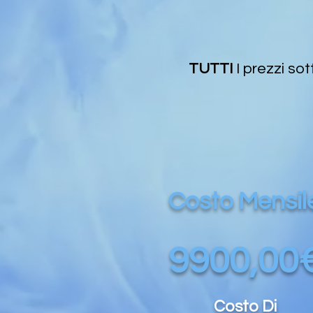
TUTTI
I prezzi sot
Costo Mensil
9900,00
Costo Di