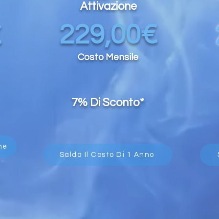
Attivazione
229,00€
€
Costo Mensile
7% Di Sconto*
ne
Salda Il Costo Di 1 Anno