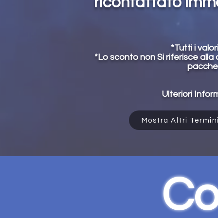
ricontattato imm
*Tutti i val
*Lo sconto non Si riferisce alla
pacchet
Ulteriori Infor
Mostra Altri Termin
Co