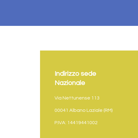
Indirizzo sede
Nazionale
Via Nettunense 113
00041 Albano Laziale (RM)
P.IVA: 14419441002