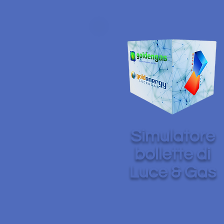
Simulatore
bollette di
Luce & Gas