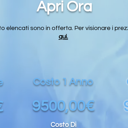
Apri Ora
to elencati sono in offerta. Per visionare i prez
qui.
Costo 1 Anno
e
9500,00€
€
Costo Di