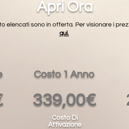
Apri Ora
to elencati sono in offerta. Per visionare i prez
qui.
e
Costo 1 Anno
€
339,00€
Costo Di
Attivazione