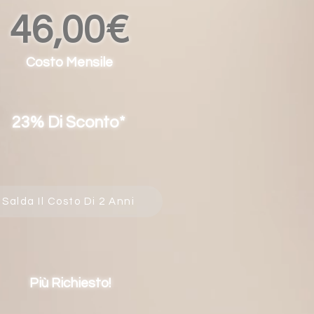
46,00€
Costo Mensile
23% Di Sconto*
Salda Il Costo Di 2 Anni
Più Richiesto!