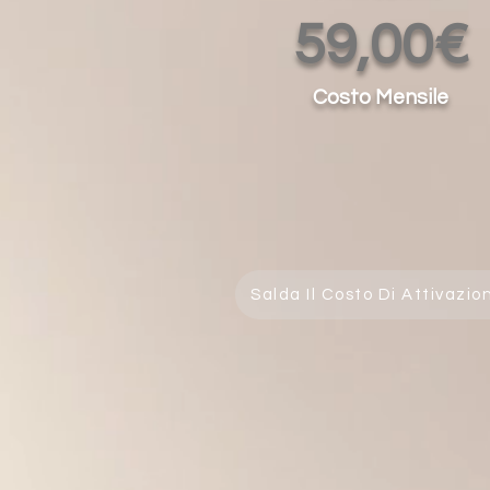
59,00€
Costo Mensile
Salda Il Costo Di Attivazio