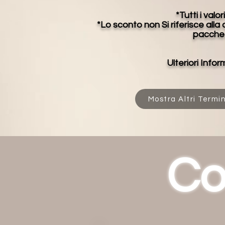
*Tutti i val
*Lo sconto non Si riferisce alla
pacchett
Ulteriori Infor
Mostra Altri Termin
Co