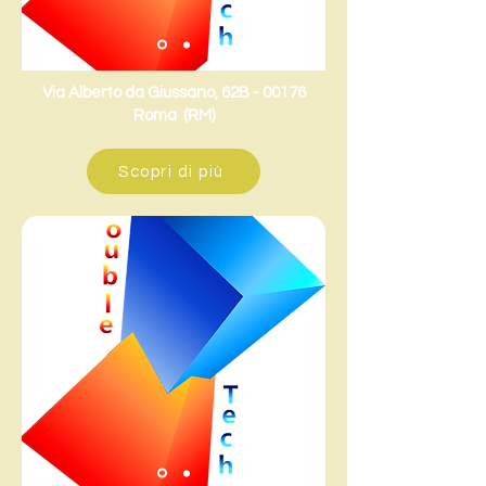
Via Alberto da Giussano, 62B - 00176
Roma (RM)
Scopri di più