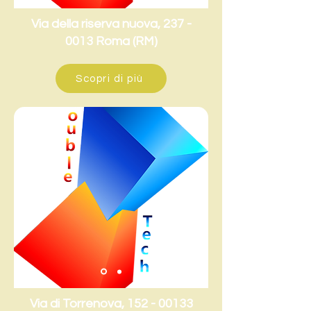
Via della riserva nuova,
237 -
0013
Roma (RM)
Scopri di più
Via di Torrenova,
152 - 00133