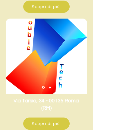
Scopri di più
Via Tarsia,
34 - 00135
Roma
(RM)
Scopri di più