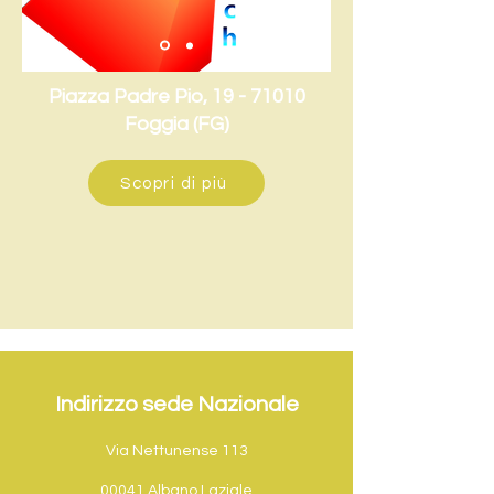
Piazza Padre Pio,
19 - 71010
Foggia (FG)
Scopri di più
Indirizzo sede Nazionale
Via Nettunense 113
00041 Albano Laziale