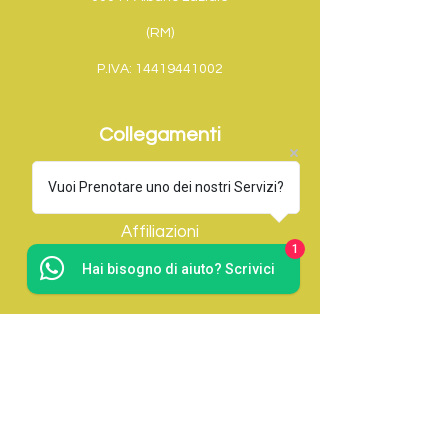
(RM)
P.IVA:
14419441002
Collegamenti
Home
Vuoi Prenotare uno dei nostri Servizi?
Affiliazioni
1
Hai bisogno di aiuto? Scrivici
Servizi Postali
Servizi Aggiuntivi
Servizi Da Prenotare
Contatti