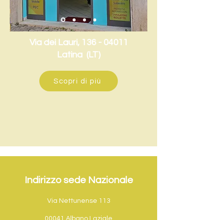
Via dei Lauri,
136 - 04011
Latina (LT)
Scopri di più
Indirizzo sede Nazionale
Via Nettunense 113
00041 Albano Laziale