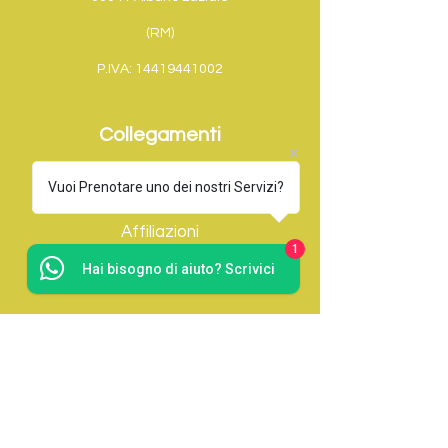
(RM)
P.IVA:
14419441002
Collegamenti
Home
Vuoi Prenotare uno dei nostri Servizi?
Affiliazioni
1
Hai bisogno di aiuto? Scrivici
Servizi Postali
Servizi Aggiuntivi
Servizi Da Prenotare
Contatti