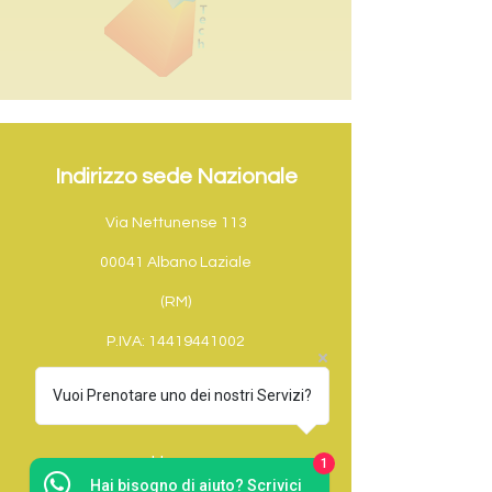
Indirizzo sede Nazionale
Via Nettunense 113
00041 Albano Laziale
(RM)
P.IVA:
14419441002
Vuoi Prenotare uno dei nostri Servizi?
Collegamenti
Home
1
Hai bisogno di aiuto? Scrivici