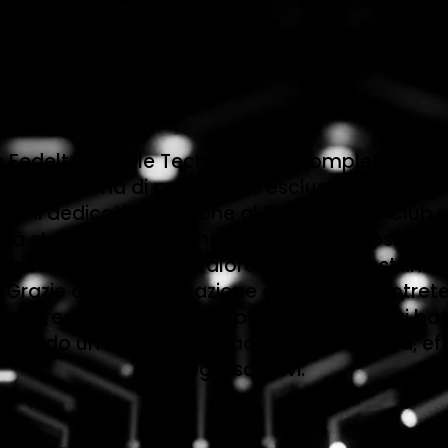
li sono i Vanta
a Fedeltà Double Tech in modo completamente
pia gamma di promozioni esclusive e a progr
remi dedicati. L’iscrizione al Double Tech Club
tà strategica per beneficiare di numerosi vanta
 pensati per offrire un valore aggiunto costante
razie alla digitalizzazione della carta, potrete
empo reale e ricevere coupon personalizzati basa
ntendo un'esperienza d'acquisto su misura, effi
privilegi esclusivi.