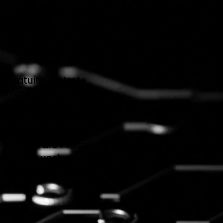
ggi?
 gratuito, potrete
ammi di raccolta
 rappresenta
ggi e servizi
 ai membri della
 monitorare i vostri
ti sulle vostre
ciente e ricca di