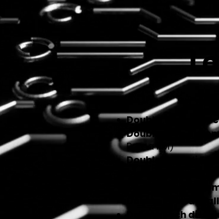
Le
Double Tech di Ce
Double tech di Ge
Roma RM)
Double Tech di For
Double Tech di Ro
Double Tech di Rom
Double Tech di Gal
Double Tech di Isp