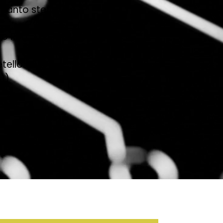
o santo stefano
no RM)
tello (GR))
))
e.
nto