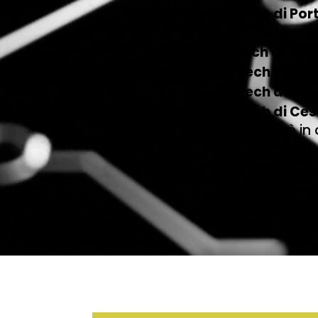
Double Tech di Por
(GR)
)
Double tech di Ci
Double Tech di Apri
Double Tech di Orb
Double Tech di Ce
Questo elenco è in
Sco