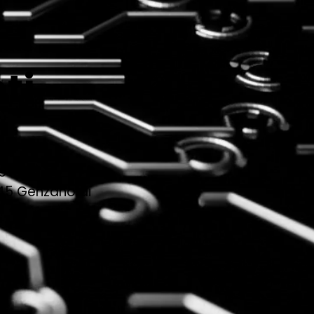
ti
le RM)
0045 Genzano di