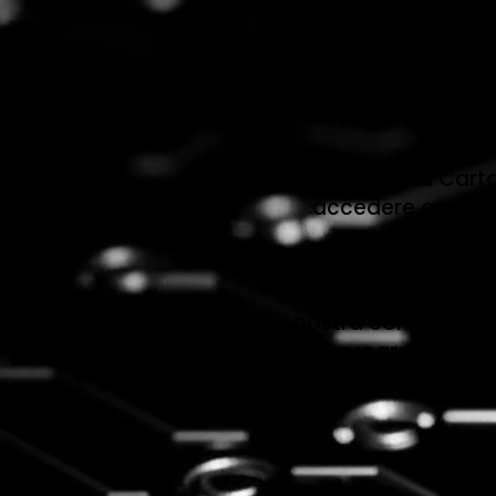
Qua
Attivando la Cart
accedere a un’am
punti con p
un’opportuni
personalizzati,
nostra community. G
progressi in t
preferenze, gara