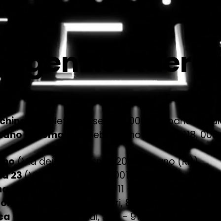
 Agenzie Aderen
cchina
(Via Nettunense 113 - 00041 Albano Lazia
nzano di Roma
(Via Sebastiano Silvestri, 118, 0
ano
(Via dei Gradini snc 02044 Forano (RI))
ma 23
(Via Cassia, 1743 - 00123 - Roma)
a 11
(Largo Giannina Milli, 11 - 00165 Roma (RM))
loro
(Piazza Dante Alighieri, 8, 00072 Ariccia RM)
ica
(Viale M. Rapisardi, 39A - 97014 Ispica (RG)
)