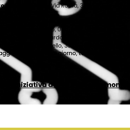
to Santo Stefano
(Via Roma, 32 - 58019 - Port
ampino
(Via Mura dei Francesi, 66, 00043 Ciampi
lia
(Via dei Lauri, 136, 04011 Aprilia LT)
etello
(Piazza Odoardo Borrani, 7 - 58015 - Orbe
sano
(Via Di Baccanello, 337A - 00123 Roma (RM
 aggiornamento ogni giorno, torna regolarment
pri l'Iniziativa attiva in questo mome