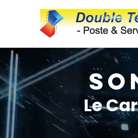
So
Le Car