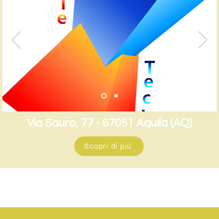
Via Sauro, 77 - 67051 Aquila (AQ)
Scopri di più